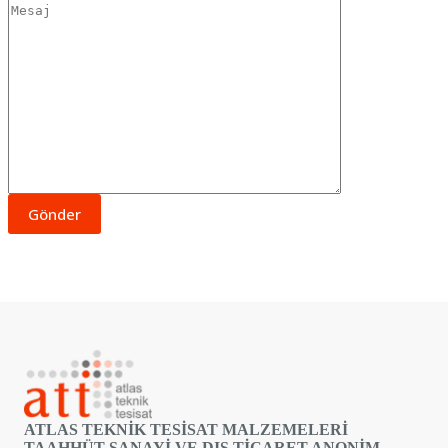
ATLAS TEKNİK TESİSAT MALZEMELERİ
TAAHHÜT SANAYİ VE DIŞ TİCARET ANONİM